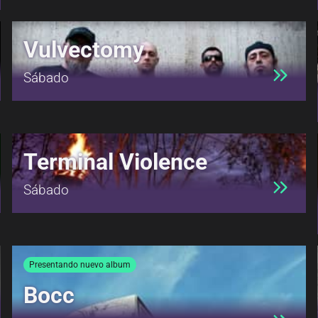
Vulvectomy
Sábado
Terminal Violence
Sábado
Presentando nuevo album
Bocc