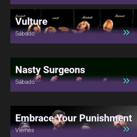
Vulture
Sábado
Nasty Surgeons
Sábado
Embrace Your Punishment
Viernes