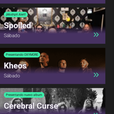
¡Moshpit Alert!
Spoiled
Sábado
Presentando OXYMORE
Kheos
Sábado
Presentando nuevo album
Cerebral Curse