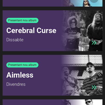
Presentant nou album
Cerebral Curse
Dissabte
Presentant nou album
Aimless
Divendres