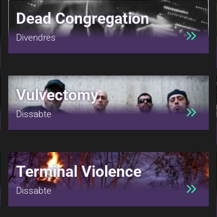
Dead Congregation
Divendres
Vulvectomy
Dissabte
Terminal Violence
Dissabte