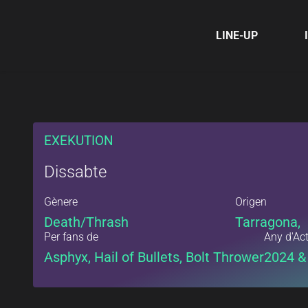
LINE-UP
EXEKUTION
Dissabte
Gènere
Origen
Death/Thrash
Tarragona,
Per fans de
Any d'Ac
Asphyx, Hail of Bullets, Bolt Thrower
2024 &