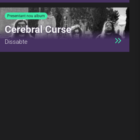
Presentant nou album
Cerebral Curse
Dissabte