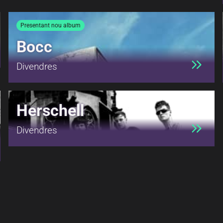
Presentant nou album
Bocc
Divendres
Herschell
Divendres