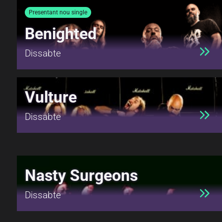
Presentant nou single
Benighted
Dissabte
Vulture
Dissabte
Nasty Surgeons
Dissabte