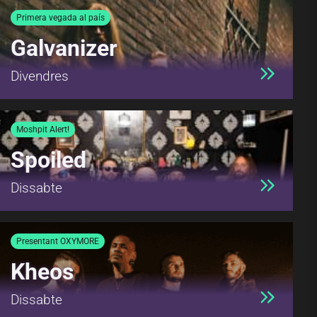
Primera vegada al país
Galvanizer
Divendres
Moshpit Alert!
Spoiled
Dissabte
Presentant OXYMORE
Kheos
Dissabte