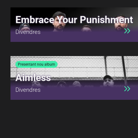
Embrace Your Punishment
Divendres
Presentant nou album
Aimless
Divendres